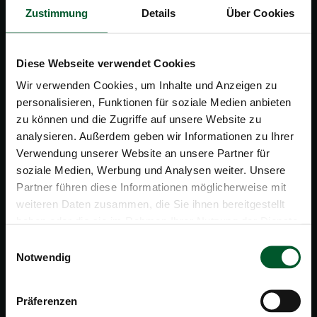
Zustimmung
Details
Über Cookies
+39 0474 748 664
Diese Webseite verwendet Cookies
office@hoteledelweiss.info
Wir verwenden Cookies, um Inhalte und Anzeigen zu
personalisieren, Funktionen für soziale Medien anbieten
HOTEL EDELWEISS
| FAMILIE SCHWINGSHACKL
zu können und die Zugriffe auf unsere Website zu
Außerprags 65, 39030 Prags
Dolomiten | Südtirol | Italien
analysieren. Außerdem geben wir Informationen zu Ihrer
Verwendung unserer Website an unsere Partner für
soziale Medien, Werbung und Analysen weiter. Unsere
FACEBOOK
Partner führen diese Informationen möglicherweise mit
weiteren Daten zusammen, die Sie ihnen bereitgestellt
INSTAGRAM
haben oder die sie im Rahmen Ihrer Nutzung der Dienste
gesammelt haben.
Einwilligungsauswahl
Nützliche Links:
Notwendig
Präferenzen
LAGE & ANREISE