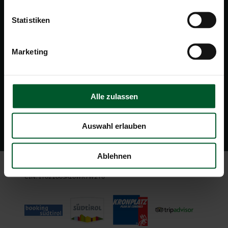
WETTER & WEBCAM
Statistiken
FOTOGALERIE
Marketing
STAMMGÄSTE LOGIN
NEWS
NEWSLETTER
Alle zulassen
360° ANSICHT
Auswahl erlauben
English
/
Italiano
Ablehnen
Impressum.
Cookies.
Datenschutz.
CIN: IT021009A16WK7W2T6