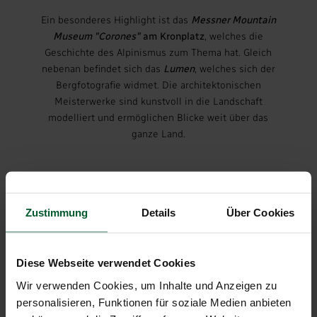
Ein besonderes Highlight ist das
Messner Mountain
Museum "Corones"
am Kronplatz
, welches die
Geschichte des Alpinismus zum Thema hat. Gleich
nebenan befindet sich das
Lumen
, welches sich der
Bergfotografie widmet. Die architektonischen
Meisterwerke sind kunstvoll in die Landschaft
modelliert und ermöglichen Blicke weit über das
ganze Land.
Zustimmung
Details
Über Cookies
Diese Webseite verwendet Cookies
Wir verwenden Cookies, um Inhalte und Anzeigen zu
personalisieren, Funktionen für soziale Medien anbieten