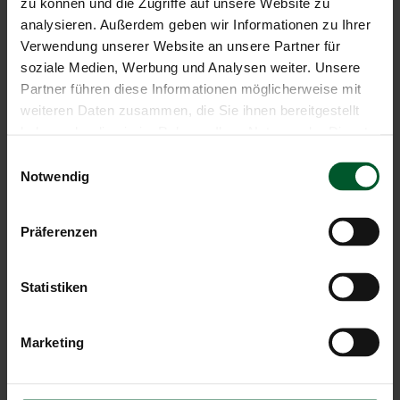
zu können und die Zugriffe auf unsere Website zu
analysieren. Außerdem geben wir Informationen zu Ihrer
Verwendung unserer Website an unsere Partner für
soziale Medien, Werbung und Analysen weiter. Unsere
Partner führen diese Informationen möglicherweise mit
weiteren Daten zusammen, die Sie ihnen bereitgestellt
haben oder die sie im Rahmen Ihrer Nutzung der Dienste
gesammelt haben.
DIE DREI ZINNEN
Einwilligungsauswahl
Notwendig
Edle, weis(s)e Riesen
Präferenzen
Die
Drei Zinnen
sind weltberühmt, und das völlig zu
Recht. Mit ihren grau-weißlichen Farbspielereien über
grünen Wiesen und unter blauen Himmeln sehen sie
Statistiken
auf Bildern schon sehr imposant aus, doch mal ehrlich:
sie auf einem Foto zu betrachten, reicht nicht!
Marketing
Zumindest einmal im Leben sollte man sie aus
nächster Nähe gesehen haben
, oder gar auf ihnen
gestanden haben. Ihre Wände eignen sich auch