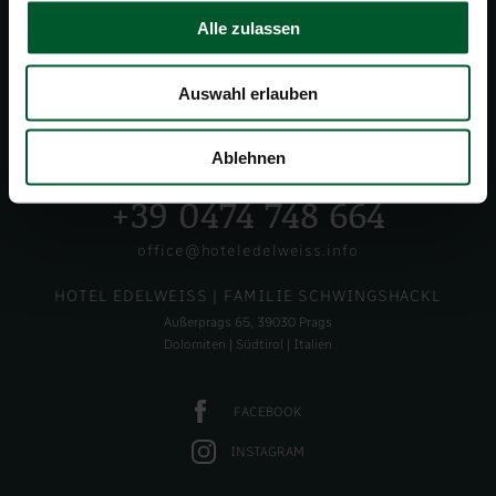
Alle zulassen
Auswahl erlauben
Ablehnen
+39 0474 748 664
office@hoteledelweiss.info
HOTEL EDELWEISS
| FAMILIE SCHWINGSHACKL
Außerprags 65, 39030 Prags
Dolomiten | Südtirol | Italien
FACEBOOK
INSTAGRAM