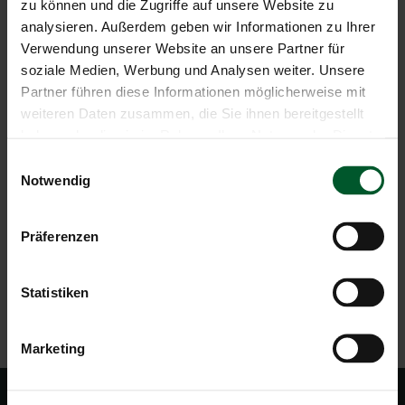
zu können und die Zugriffe auf unsere Website zu
Parkplatz direkt vor dem Hotel
analysieren. Außerdem geben wir Informationen zu Ihrer
Guestpass – unbegrenzte und kostenlose Nutzung
Verwendung unserer Website an unsere Partner für
der gesamten öffentlichen Verkehrsmittel in
soziale Medien, Werbung und Analysen weiter. Unsere
Südtirol
Partner führen diese Informationen möglicherweise mit
Kostenloses Skidepot mit Schuhtrockner
Für unsere kleinen Gäste: kleines
weiteren Daten zusammen, die Sie ihnen bereitgestellt
Kinderspielzimmer
haben oder die sie im Rahmen Ihrer Nutzung der Dienste
Abschiedsgeschenk
gesammelt haben.
Einwilligungsauswahl
Notwendig
ANFRAGEN
Präferenzen
Statistiken
ZURÜCK ZUR ÜBERSICHT
Marketing