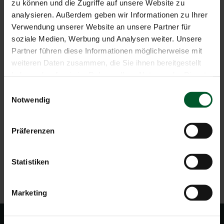
zu können und die Zugriffe auf unsere Website zu
"Guestpass" - unbegrenzte und kostenlose
analysieren. Außerdem geben wir Informationen zu Ihrer
Nutzung der gesamten öffentlichen Verkehrsmittel
Verwendung unserer Website an unsere Partner für
in Südtirol
soziale Medien, Werbung und Analysen weiter. Unsere
Zentrale Lage in unmittelbarer Nähe der
Partner führen diese Informationen möglicherweise mit
wichtigsten Hotspots: 6 km Pragser Wildsee, 12
km Hochplateau Plätzwiese, 8 km Toblach, 13 km
weiteren Daten zusammen, die Sie ihnen bereitgestellt
Innichen
haben oder die sie im Rahmen Ihrer Nutzung der Dienste
Abschiedsgeschenk
gesammelt haben.
Einwilligungsauswahl
Notwendig
ANFRAGEN
Präferenzen
Statistiken
ZURÜCK ZUR ÜBERSICHT
Marketing