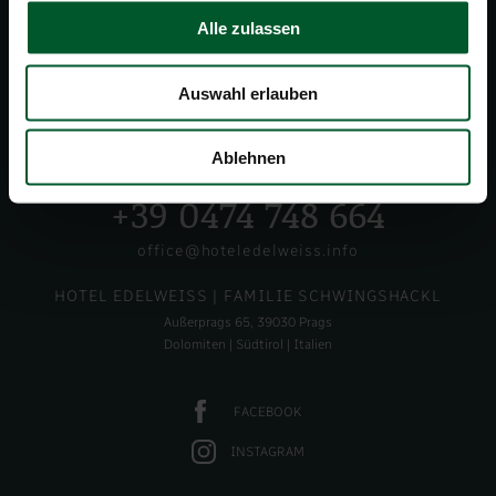
Alle zulassen
Auswahl erlauben
Ablehnen
+39 0474 748 664
office@hoteledelweiss.info
HOTEL EDELWEISS
| FAMILIE SCHWINGSHACKL
Außerprags 65, 39030 Prags
Dolomiten | Südtirol | Italien
FACEBOOK
INSTAGRAM