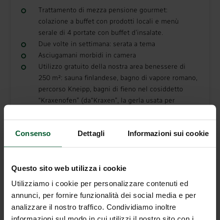
Trattamento di mezza pensione gourmet:
colazione a buffet con prodotti locali e menù
serale di 4 portate con buffet d’insalate.
Due volte in settimana: serata a tema
Asciugamani morbidi in camera
Utilizzo gratuito della nostra area benessere di
250 m²: sauna finlandese, bagno di vapore romano,
percorso Kneipp, bagni di fieno nel cosiddetto
“Kraxenofen” (da“Kraxen”, la gerla usata per
trasportare il fieno a valle), area relax con Vital
Bistrot e tisane
Consenso
Dettagli
Informazioni sui cookie
WiFi gratuito in tutte le camere
Parcheggio antistante l’hotel
Fermata dell’autobus direttamente davanti all’hotel
Questo sito web utilizza i cookie
Deposito sci gratuito con asciugascarponi
„Guestpass“ - utilizzo gratuito di tutti i mezzi di
Utilizziamo i cookie per personalizzare contenuti ed
trasporto pubblico dell’Alto Adige.
annunci, per fornire funzionalità dei social media e per
Posizione strategica rispetto alle mete più
analizzare il nostro traffico. Condividiamo inoltre
apprezzate: 6 km dal Lago di Braies, 12 km
informazioni sul modo in cui utilizzi il nostro sito con i