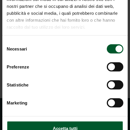
dall’altipiano Prato Piazza, 8 km da Dobbiaco, 13
nostri partner che si occupano di analisi dei dati web,
km da San Candido, 15 km dagli impianti di risalita
pubblicità e social media, i quali potrebbero combinarle
Plan de Corones e Tre Cime Dolomiti
con altre informazioni che hai fornito loro o che hanno
Piccola stanza dei giochi per i bambini
raccolto dal tuo utilizzo dei loro servizi.
Regalo di addio
Selezione
Necessari
del
RICHIESTA
consenso
Preferenze
TORNA ALLA PANORAMICA
Statistiche
Marketing
Accetta tutti