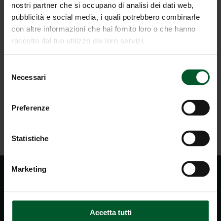
km da San Candido, 15 km dagli impianti di risalita
nostri partner che si occupano di analisi dei dati web,
Plan de Corones e Tre Cime Dolomiti
pubblicità e social media, i quali potrebbero combinarle
Piccola stanza dei giochi per i bambini
con altre informazioni che hai fornito loro o che hanno
Regalo alla partenza
raccolto dal tuo utilizzo dei loro servizi.
Selezione
Necessari
del
RICHIESTA
consenso
Preferenze
TORNA ALLA PANORAMICA
Statistiche
Marketing
Accetta tutti