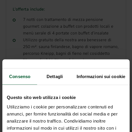
L'offerta include:
7 notti con trattamento di mezza pensione
gourmet: colazione a buffet con prodotti locali e
menù serale di 4 portate con buffet d’insalate
Utilizzo gratuito della nostra area benessere di
250 m²: sauna finlandese, bagno di vapore romano,
percorso Kneipp, bagni di fieno nel cosiddetto
“Kraxenofen” (da“Kraxen”, la gerla usata per
trasportare il fieno a valle), area relax con Vital
Bistrot e tisane
Consenso
Dettagli
Informazioni sui cookie
WiFi gratuito in tutte le camere
Parcheggio antistante l’hotel
Fermata dell’autobus direttamente davanti all’hotel
Questo sito web utilizza i cookie
Guestpass – utilizzo gratuito e illimitato dei mezzi
Utilizziamo i cookie per personalizzare contenuti ed
di trasporto pubblico in tutto l’Alto Adige
annunci, per fornire funzionalità dei social media e per
Posizione strategica rispetto alle mete più
analizzare il nostro traffico. Condividiamo inoltre
apprezzate: 6 km dal Lago di Braies, 12 km
informazioni sul modo in cui utilizzi il nostro sito con i
dall’altipiano Prato Piazza, 8 km da Dobbiaco, 13