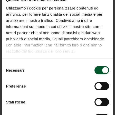
Una vacanza nella
Valle di Braies
è un’esperienza
Utilizziamo i cookie per personalizzare contenuti ed
molto apprezzata e ricercata. Sono molti gli
alpinisti
e
annunci, per fornire funzionalità dei social media e per
le
comitive di escursionisti
che soggiornano da noi e il
analizzare il nostro traffico. Condividiamo inoltre
motivo è presto detto:
il panorama mozzafiato a 360°
informazioni sul modo in cui utilizzi il nostro sito con i
che si schiude dall’Hotel Edel.Weiss alimenta
nostri partner che si occupano di analisi dei dati web,
un’incontenibile
desiderio di avventura
. Le
Dolomiti
pubblicità e social media, i quali potrebbero combinarle
sono un patrimonio di
rara bellezza,
al pari della
stella
con altre informazioni che hai fornito loro o che hanno
alpina
che cresce tra le aride rocce: ecco perché sono
raccolto dal tuo utilizzo dei loro servizi.
così preziose e vengono custodite con tanta cura.
Selezione
Necessari
del
consenso
Preferenze
Statistiche