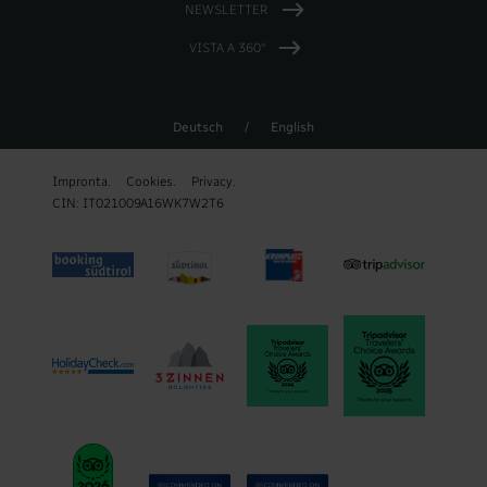
NEWSLETTER
VISTA A 360°
Deutsch
/
English
Impronta.
Cookies.
Privacy.
CIN: IT021009A16WK7W2T6