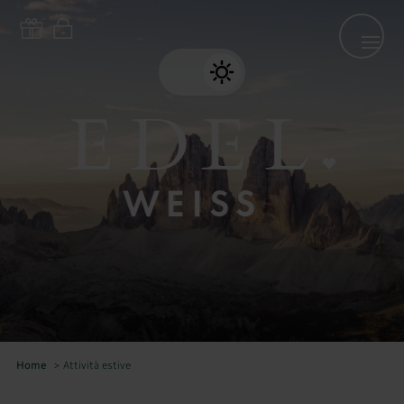
Home
>
Attività estive