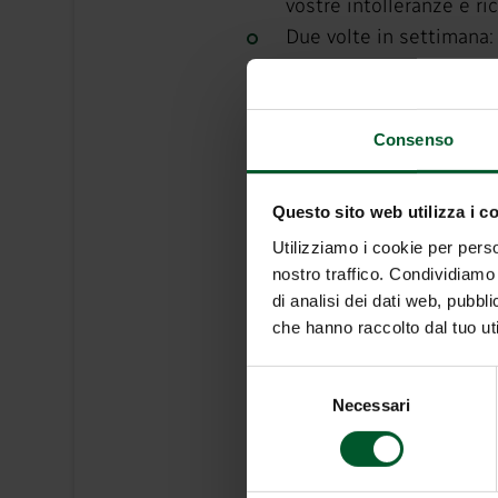
vostre intolleranze e ri
Due volte in settimana:
Utilizzo gratuito della
percorso Kneipp, bagni d
fieno a valle), area rela
Consenso
„Guestpass“ - utilizzo g
WiFi gratuito in tutte 
Questo sito web utilizza i c
Parcheggio antistante l
Utilizziamo i cookie per perso
Fermata dell’autobus di
nostro traffico. Condividiamo 
Deposito sci gratuito c
di analisi dei dati web, pubbl
Piccola stanza dei gioch
che hanno raccolto dal tuo uti
Regalo di addio
Selezione
Necessari
del
consenso
RICHIESTA