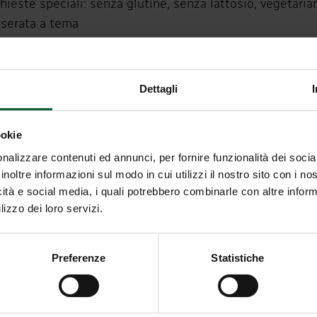
chieste speciali: senza glutine, senza lattosio, vegetaria
 serata a tema
 nostra area benessere di 250 m²: sauna finlandese, bag
i fieno nel cosiddetto “Kraxenofen” (da“Kraxen”, la gerla
x con Vital Bistrot e tisane
Dettagli
ratuito di tutti i mezzi di trasporto pubblico dell’Alto Ad
le camere
ookie
’hotel
nalizzare contenuti ed annunci, per fornire funzionalità dei socia
rettamente davanti all’hotel
inoltre informazioni sul modo in cui utilizzi il nostro sito con i n
on asciugascarponi
icità e social media, i quali potrebbero combinarle con altre inform
i per i bambini
lizzo dei loro servizi.
Preferenze
Statistiche