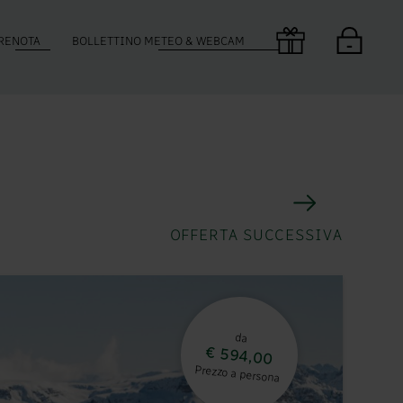
RENOTA
BOLLETTINO METEO & WEBCAM
OFFERTA SUCCESSIVA
da
€ 594,00
Prezzo a persona