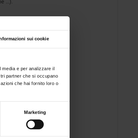
ne …).
no di vapore romano,
 usata per trasportare il
Informazioni sui cookie
ige
l media e per analizzare il
ostri partner che si occupano
azioni che hai fornito loro o
Marketing