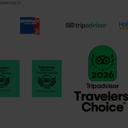
A16WK7W2T6