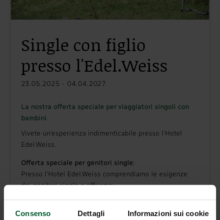
Single con figlio
presso l'Edel.Weiss
23.05.2025 - 04.04.2027
La nostra offerta speciale per viaggiatori singoli con
bambini
Vivete un'esperienza indimenticabile presso l'Hotel
Edel.Weiss.
Offerta speciale per genitori single:
Presso l'Hotel Edel.Weiss comprendiamo le esigenze
dei genitori single e offriamo:
Sconto del 50% per i bambini
: Il Suo bambino
riceve uno sconto del 50% sul prezzo normale -
Consenso
Dettagli
Informazioni sui cookie
anche se c'è solo un'adulto in camera