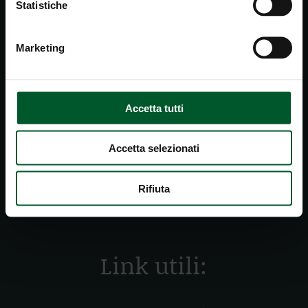
Statistiche
+39 0474 748 664
Marketing
office@hoteledelweiss.info
HOTEL EDELWEISS
| FAMIGLIA
Accetta tutti
SCHWINGSHACKL
Braies di Fuori 65, 39030 Prags
Dolomiti | Alto Adige | Italia
Accetta selezionati
FACEBOOK
Rifiuta
INSTAGRAM
Link utili: